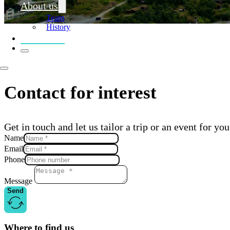
About us
Team
History
Contact us
Contact for interest
Get in touch and let us tailor a trip or an event for you
Name
Email
Phone
Message
Send
Where to find us