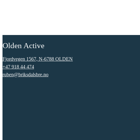
Olden Active
Fjordvegen 1567, N-6788 OLDEN
+47 918 44 474
ruben@briksdalsbre.no