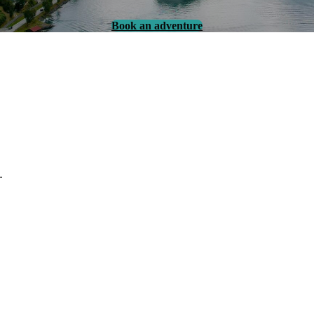
Book an adventure
.