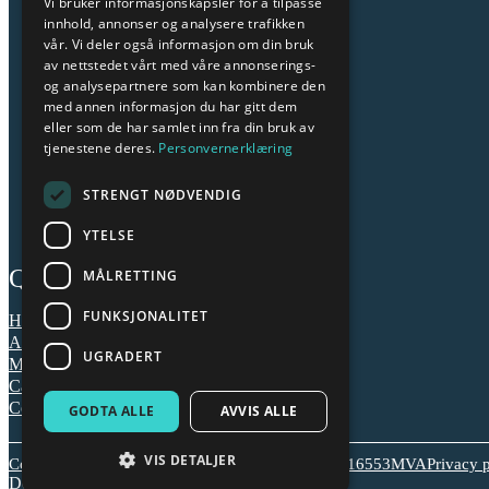
Vi bruker informasjonskapsler for å tilpasse
innhold, annonser og analysere trafikken
vår. Vi deler også informasjon om din bruk
av nettstedet vårt med våre annonserings-
og analysepartnere som kan kombinere den
med annen informasjon du har gitt dem
eller som de har samlet inn fra din bruk av
tjenestene deres.
Personvernerklæring
STRENGT NØDVENDIG
YTELSE
Quick links
MÅLRETTING
FUNKSJONALITET
Home
About us
UGRADERT
Meeting point
Cancellation policy
Contact us
GODTA ALLE
AVVIS ALLE
VIS DETALJER
Copyright © Briksdal Adventure AS | org.nr 976616553MVA
Privacy 
Design, code and maintenance By Fjords