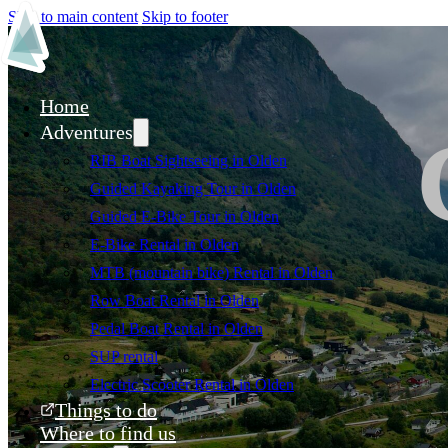
Skip to main content
Skip to footer
Home
Adventures
RIB Boat Sightseeing in Olden
Guided Kayaking Tour in Olden
Guided E-Bike Tour in Olden
E-Bike Rental in Olden
MTB (mountain bike) Rental in Olden
Row Boat Rental in Olden
Pedal Boat Rental in Olden
SUP rental
Electric Scooter Rental in Olden
Things to do
Where to find us